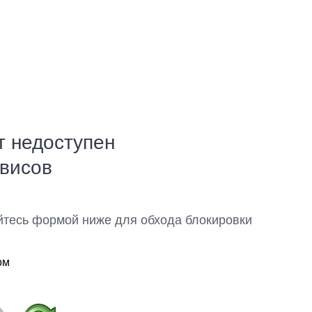
т недоступен
рвисов
йтесь формой ниже для обхода блокировки
ом