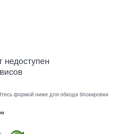
т недоступен
рвисов
йтесь формой ниже для обхода блокировки
ом