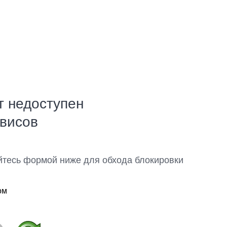
т недоступен
рвисов
йтесь формой ниже для обхода блокировки
ом